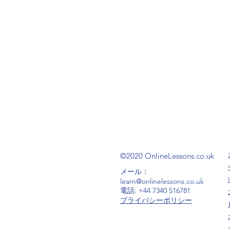
©2020 OnlineLessons.co.uk
メール：
learn@onlinelessons.co.uk
電話: +44 7340 516781
プライバシーポリシー