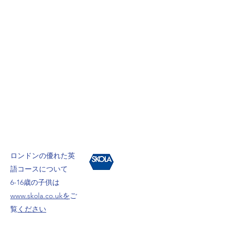
ロンドンの優れた英
語コースについて
6-16歳の子供は
www.skola.co.ukを
ご
覧
ください